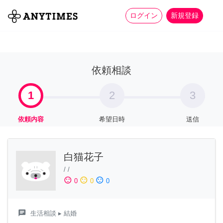
more_horiz
全て
修理・組立
家事
ログイン
新規登録
依頼相談
1
2
3
依頼内容
希望日時
送信
白猫花子
/
/
sentiment_satisfied
sentiment_neutral
sentiment_dissatisfied
0
0
0
chat
生活相談
▸ 結婚