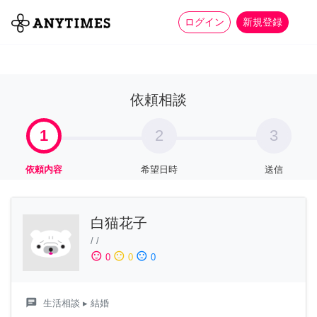
more_horiz
全て
修理・組立
家事
ログイン
新規登録
依頼相談
1
2
3
依頼内容
希望日時
送信
白猫花子
/
/
sentiment_satisfied
sentiment_neutral
sentiment_dissatisfied
0
0
0
chat
生活相談
▸ 結婚