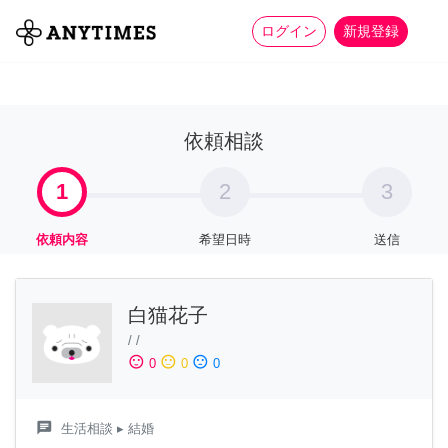
more_horiz
全て
修理・組立
家事
ログイン
新規登録
依頼相談
1
2
3
依頼内容
希望日時
送信
白猫花子
/
/
sentiment_satisfied
sentiment_neutral
sentiment_dissatisfied
0
0
0
chat
生活相談
▸ 結婚