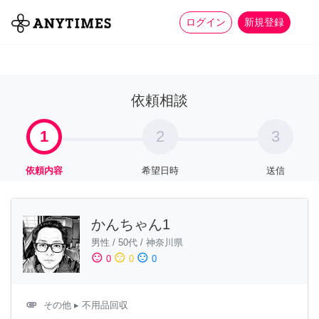
more_horiz
全て
修理・組立
家事
ログイン
新規登録
依頼相談
1
2
3
依頼内容
希望日時
送信
かんちゃん1
男性
/
50代
/
神奈川県
sentiment_satisfied
sentiment_neutral
sentiment_dissatisfied
0
0
0
attachment
その他
▸ 不用品回収