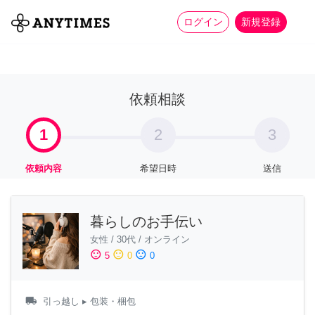
more_horiz
全て
修理・組立
家事
ログイン
新規登録
依頼相談
1
2
3
依頼内容
希望日時
送信
暮らしのお手伝い
女性
/
30代
/
オンライン
sentiment_satisfied
sentiment_neutral
sentiment_dissatisfied
5
0
0
local_shipping
引っ越し
▸ 包装・梱包