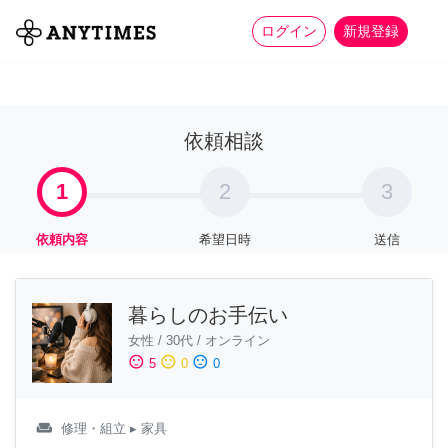
more_horiz
全て
修理・組立
家事
ログイン
新規登録
依頼相談
1
2
3
依頼内容
希望日時
送信
暮らしのお手伝い
女性
/
30代
/
オンライン
sentiment_satisfied
sentiment_neutral
sentiment_dissatisfied
5
0
0
weekend
修理・組立
▸ 家具