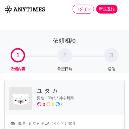
more_horiz
全て
修理・組立
家事
ログイン
新規登録
依頼相談
1
2
3
依頼内容
希望日時
送信
ユ タ カ
男性
/
30代
/
神奈川県
sentiment_satisfied
sentiment_neutral
sentiment_dissatisfied
0
0
0
weekend
修理・組立
▸ IKEA（イケア）家具