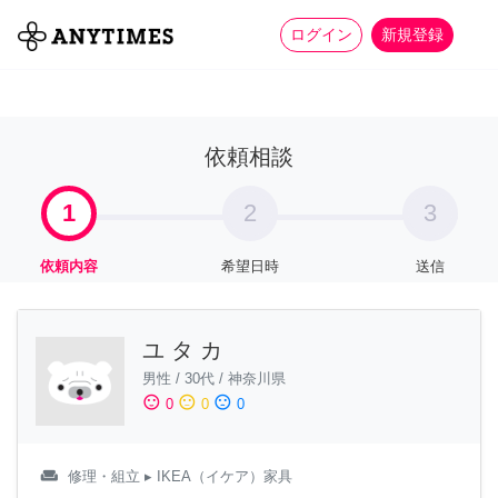
more_horiz
全て
修理・組立
家事
ログイン
新規登録
依頼相談
1
2
3
依頼内容
希望日時
送信
ユ タ カ
男性
/
30代
/
神奈川県
sentiment_satisfied
sentiment_neutral
sentiment_dissatisfied
0
0
0
weekend
修理・組立
▸ IKEA（イケア）家具