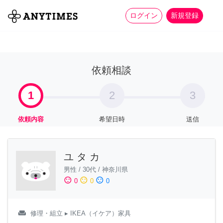
more_horiz
全て
修理・組立
家事
ログイン
新規登録
依頼相談
1
2
3
依頼内容
希望日時
送信
ユ タ カ
男性
/
30代
/
神奈川県
sentiment_satisfied
sentiment_neutral
sentiment_dissatisfied
0
0
0
weekend
修理・組立
▸ IKEA（イケア）家具