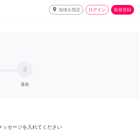
place
地域を指定
ログイン
新規登録
3
送信
メッセージを入れてください