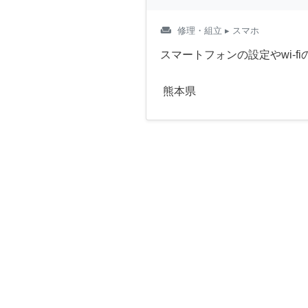
weekend
修理・組立
▸ スマホ
スマートフォンの設定やwi-f
熊本県