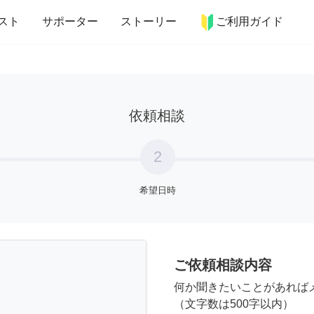
more_horiz
インテリア
趣味・習い事
ペット
料理
スト
サポーター
ストーリー
ご利用ガイド
依頼相談
2
希望日時
ご依頼相談内容
何か聞きたいことがあれば
（文字数は500字以内）