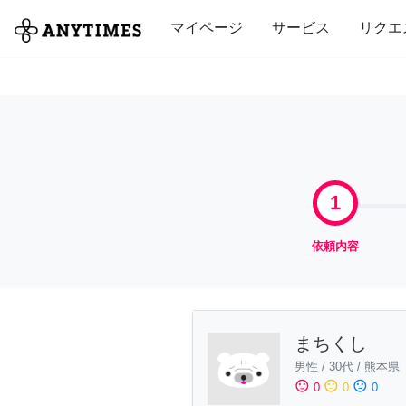
全て
修理・組立
家事
引っ越し
マイページ
サービス
リクエ
1
依頼内容
まちくし
男性
/
30代
/
熊本県
sentiment_satisfied
sentiment_neutral
sentiment_dissatisfied
0
0
0