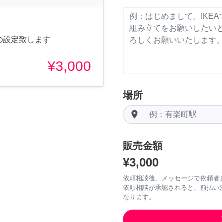
iの設定致します
¥3,000
場所
room
販売金額
¥3,000
依頼相談後、メッセージで依頼者
依頼相談が承認されると、前払い
なります。