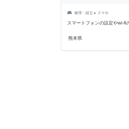
weekend
修理・組立
▸ スマホ
スマートフォンの設定やwi-f
熊本県