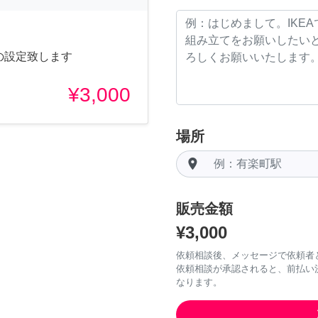
iの設定致します
¥3,000
場所
room
販売金額
¥3,000
依頼相談後、メッセージで依頼者
依頼相談が承認されると、前払い
なります。