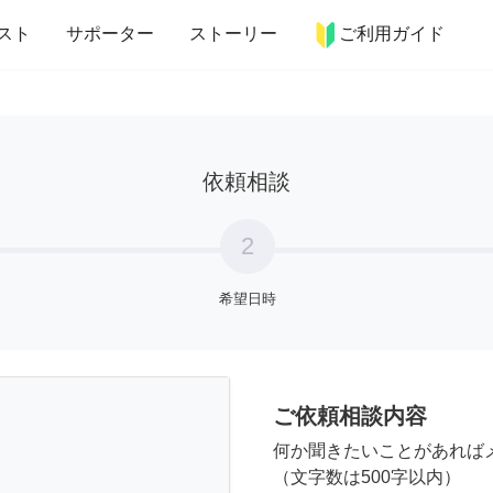
more_horiz
インテリア
趣味・習い事
ペット
料理
スト
サポーター
ストーリー
ご利用ガイド
依頼相談
2
希望日時
ご依頼相談内容
何か聞きたいことがあれば
（文字数は500字以内）