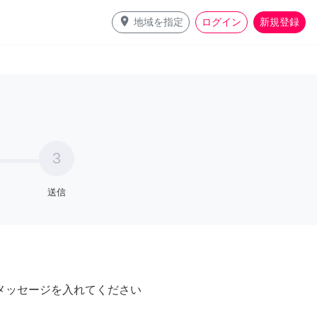
place
地域を指定
ログイン
新規登録
3
送信
メッセージを入れてください