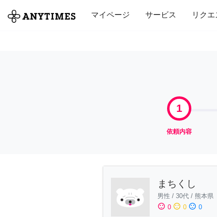
全て
修理・組立
家事
引っ越し
マイページ
サービス
リクエ
1
依頼内容
まちくし
男性
/
30代
/
熊本県
sentiment_satisfied
sentiment_neutral
sentiment_dissatisfied
0
0
0