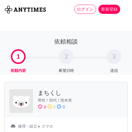
more_horiz
全て
修理・組立
家事
ログイン
新規登録
依頼相談
1
2
3
依頼内容
希望日時
送信
まちくし
男性
/
30代
/
熊本県
sentiment_satisfied
sentiment_neutral
sentiment_dissatisfied
0
0
0
weekend
修理・組立
▸ スマホ