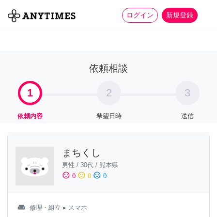
more_horiz
全て
修理・組立
家事
ログイン
新規登録
依頼相談
1
2
3
依頼内容
希望日時
送信
まちくし
男性
/
30代
/
熊本県
sentiment_satisfied
sentiment_neutral
sentiment_dissatisfied
0
0
0
weekend
修理・組立
▸ スマホ