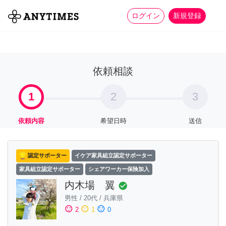
more_horiz
全て
修理・組立
家事
ログイン
新規登録
依頼相談
1
2
3
依頼内容
希望日時
送信
認定サポーター
イケア家具組立認定サポーター
家具組立認定サポーター
シェアワーカー保険加入
内木場 翼
check_circle
男性
/
20代
/
兵庫県
sentiment_satisfied
sentiment_neutral
sentiment_dissatisfied
2
1
0