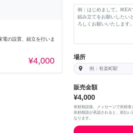
家電の設置、組立を行いま
場所
¥4,000
room
販売金額
¥4,000
依頼相談後、メッセージで依頼者
依頼相談が承認されると、前払い
なります。