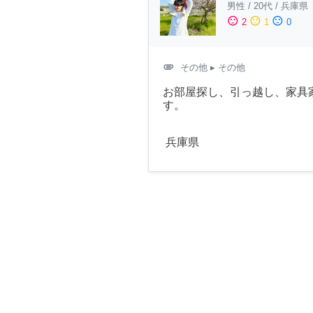
男性
/
20代
/
兵庫県
sentiment_satisfied
sentiment_neutral
sentiment_dissatisfied
2
1
0
attachment
その他
▸ その他
お部屋探し、引っ越し、家具
す。
兵庫県