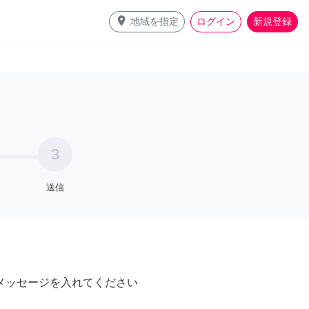
place
地域を指定
ログイン
新規登録
3
送信
メッセージを入れてください