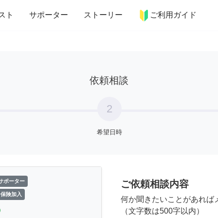
more_horiz
インテリア
趣味・習い事
ペット
料理
スト
サポーター
ストーリー
ご利用ガイド
依頼相談
2
希望日時
サポーター
ご依頼相談内容
ー保険加入
何か聞きたいことがあれば
le
（文字数は500字以内）