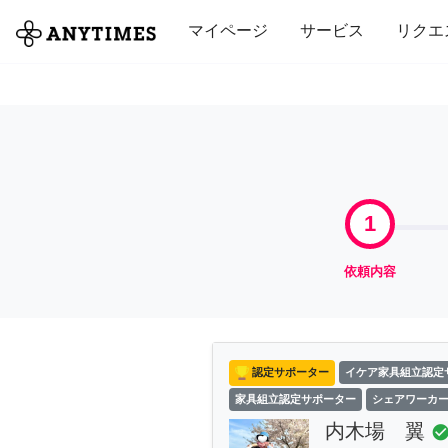
全て
修理・組立
家事
引っ越し
マイページ
サービス
リクエ
1
依頼内容
認定サポーター
イケア家具組立認定
家具組立認定サポーター
シェアワーカ
内木場 翼
check_circ