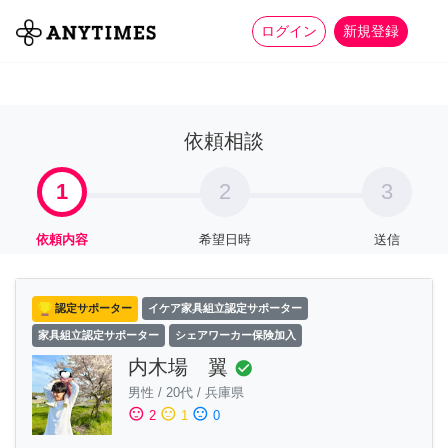
more_horiz
全て
修理・組立
家事
ログイン
新規登録
依頼相談
1
2
3
依頼内容
希望日時
送信
認定サポーター
イケア家具組立認定サポーター
家具組立認定サポーター
シェアワーカー保険加入
内木場 翼
check_circle
男性
/
20代
/
兵庫県
sentiment_satisfied
sentiment_neutral
sentiment_dissatisfied
2
1
0