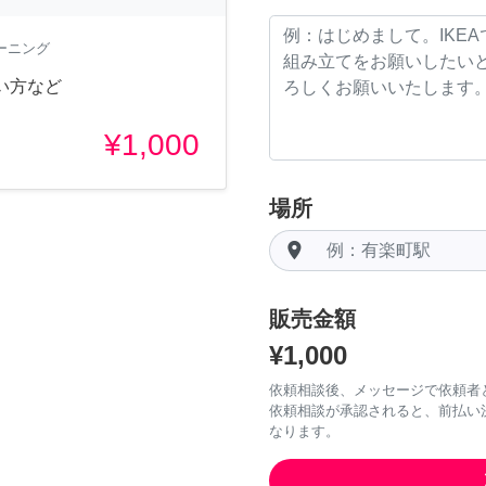
ーニング
い方など
¥1,000
場所
room
販売金額
¥1,000
依頼相談後、メッセージで依頼者
依頼相談が承認されると、前払い
なります。