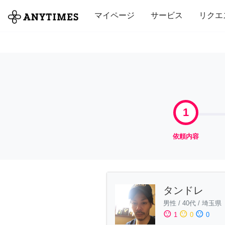
全て
修理・組立
家事
引っ越し
マイページ
サービス
リクエ
1
依頼内容
タンドレ
男性
/
40代
/
埼玉県
sentiment_satisfied
sentiment_neutral
sentiment_dissatisfied
1
0
0