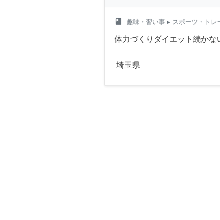
class
趣味・習い事
▸ スポーツ・トレ
体力づくりダイエット続かな
埼玉県