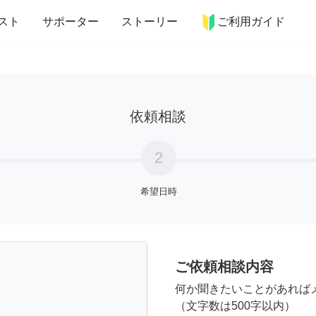
more_horiz
インテリア
趣味・習い事
ペット
料理
スト
サポーター
ストーリー
ご利用ガイド
依頼相談
2
希望日時
ご依頼相談内容
何か聞きたいことがあれば
（文字数は500字以内）