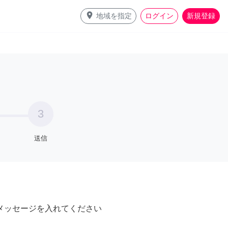
place
地域を指定
ログイン
新規登録
3
送信
メッセージを入れてください