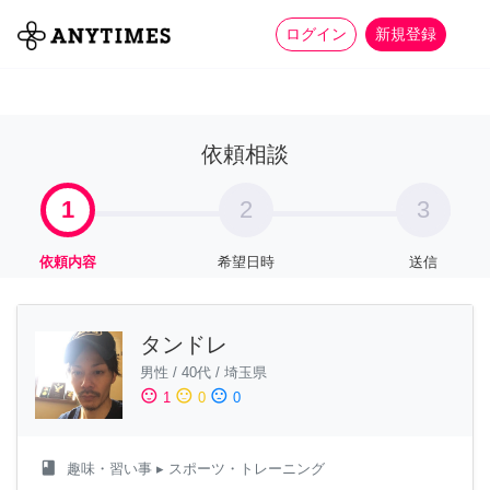
more_horiz
全て
修理・組立
家事
ログイン
新規登録
依頼相談
1
2
3
依頼内容
希望日時
送信
タンドレ
男性
/
40代
/
埼玉県
sentiment_satisfied
sentiment_neutral
sentiment_dissatisfied
1
0
0
class
趣味・習い事
▸ スポーツ・トレーニング