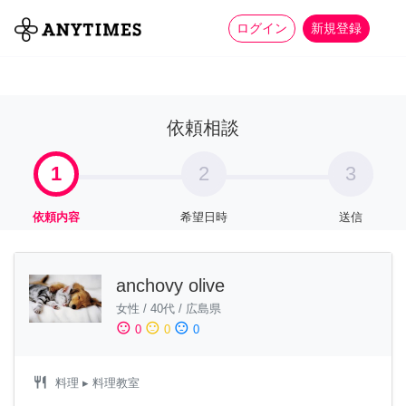
more_horiz
全て
修理・組立
家事
ログイン
新規登録
依頼相談
1
2
3
依頼内容
希望日時
送信
anchovy olive
女性
/
40代
/
広島県
sentiment_satisfied
sentiment_neutral
sentiment_dissatisfied
0
0
0
restaurant
料理
▸ 料理教室