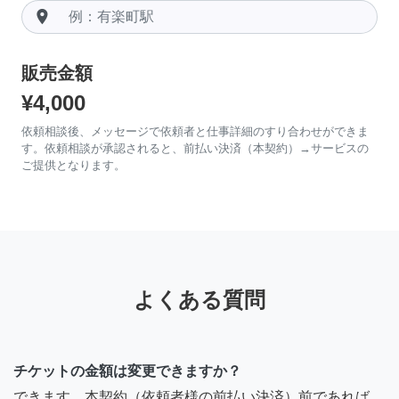
room
販売金額
¥4,000
依頼相談後、メッセージで依頼者と仕事詳細のすり合わせができま
す。依頼相談が承認されると、前払い決済（本契約）→サービスの
ご提供となります。
よくある質問
チケットの金額は変更できますか？
できます。本契約（依頼者様の前払い決済）前であれば、