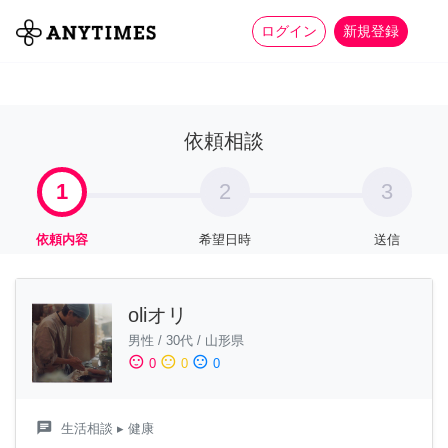
more_horiz
全て
修理・組立
家事
ログイン
新規登録
依頼相談
1
2
3
依頼内容
希望日時
送信
oliオリ
男性
/
30代
/
山形県
sentiment_satisfied
sentiment_neutral
sentiment_dissatisfied
0
0
0
chat
生活相談
▸ 健康