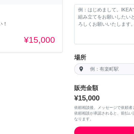
い！
¥15,000
場所
room
販売金額
¥15,000
依頼相談後、メッセージで依頼者
依頼相談が承認されると、前払い
なります。