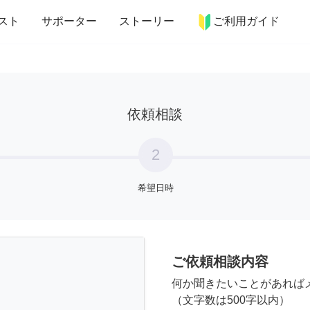
more_horiz
インテリア
趣味・習い事
ペット
料理
スト
サポーター
ストーリー
ご利用ガイド
依頼相談
2
希望日時
ご依頼相談内容
何か聞きたいことがあれば
（文字数は500字以内）