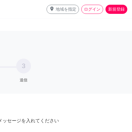
place
地域を指定
ログイン
新規登録
3
送信
メッセージを入れてください