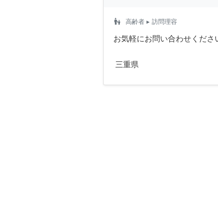
escalator_warning
高齢者
▸ 訪問理容
お気軽にお問い合わせくださ
三重県