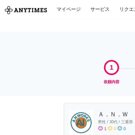
全て
修理・組立
家事
引っ越し
マイページ
サービス
リクエ
1
依頼内容
Ａ．Ｎ．Ｗ
男性
/
30代
/
三重県
sentiment_satisfied
sentiment_neutral
sentiment_dissatisfied
1
0
0