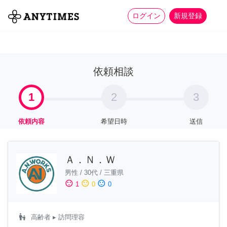
more_horiz
全て
修理・組立
家事
ログイン
新規登録
依頼相談
1
2
3
依頼内容
希望日時
送信
Ａ．Ｎ．Ｗ
男性
/
30代
/
三重県
sentiment_satisfied
sentiment_neutral
sentiment_dissatisfied
1
0
0
escalator_warning
高齢者
▸ 訪問理容