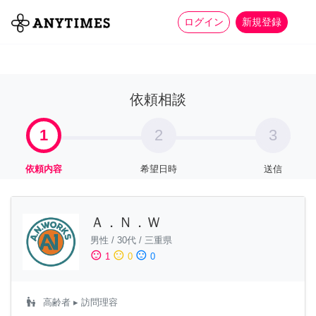
more_horiz
全て
修理・組立
家事
ログイン
新規登録
依頼相談
1
2
3
依頼内容
希望日時
送信
Ａ．Ｎ．Ｗ
男性
/
30代
/
三重県
sentiment_satisfied
sentiment_neutral
sentiment_dissatisfied
1
0
0
escalator_warning
高齢者
▸ 訪問理容