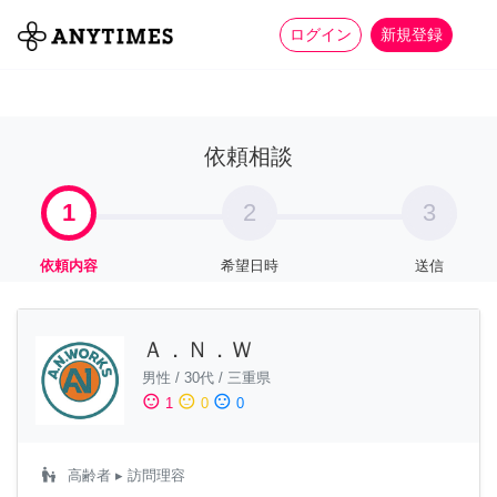
more_horiz
全て
修理・組立
家事
ログイン
新規登録
依頼相談
1
2
3
依頼内容
希望日時
送信
Ａ．Ｎ．Ｗ
男性
/
30代
/
三重県
sentiment_satisfied
sentiment_neutral
sentiment_dissatisfied
1
0
0
escalator_warning
高齢者
▸ 訪問理容