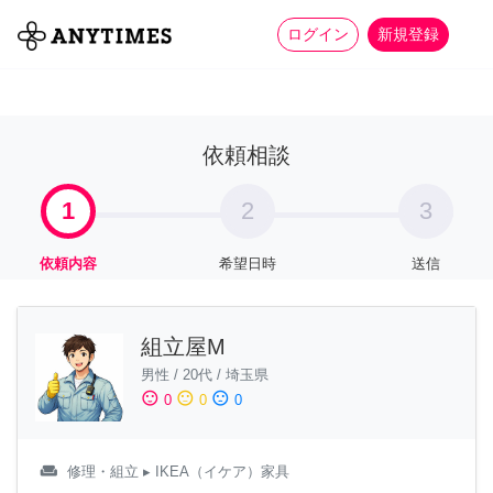
more_horiz
全て
修理・組立
家事
ログイン
新規登録
依頼相談
1
2
3
依頼内容
希望日時
送信
組立屋M
男性
/
20代
/
埼玉県
sentiment_satisfied
sentiment_neutral
sentiment_dissatisfied
0
0
0
weekend
修理・組立
▸ IKEA（イケア）家具