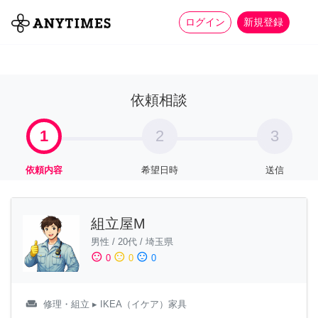
more_horiz
全て
修理・組立
家事
ログイン
新規登録
依頼相談
1
2
3
依頼内容
希望日時
送信
組立屋M
男性
/
20代
/
埼玉県
sentiment_satisfied
sentiment_neutral
sentiment_dissatisfied
0
0
0
weekend
修理・組立
▸ IKEA（イケア）家具