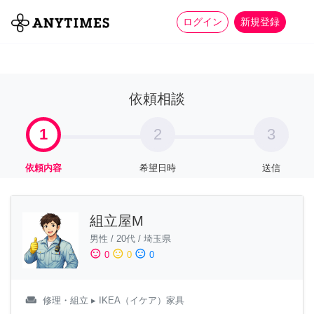
more_horiz
全て
修理・組立
家事
ログイン
新規登録
依頼相談
1
2
3
依頼内容
希望日時
送信
組立屋M
男性
/
20代
/
埼玉県
sentiment_satisfied
sentiment_neutral
sentiment_dissatisfied
0
0
0
weekend
修理・組立
▸ IKEA（イケア）家具