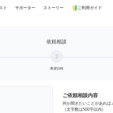
more_horiz
インテリア
趣味・習い事
ペット
料理
スト
サポーター
ストーリー
ご利用ガイド
依頼相談
2
希望日時
ご依頼相談内容
何か聞きたいことがあれば
（文字数は500字以内）