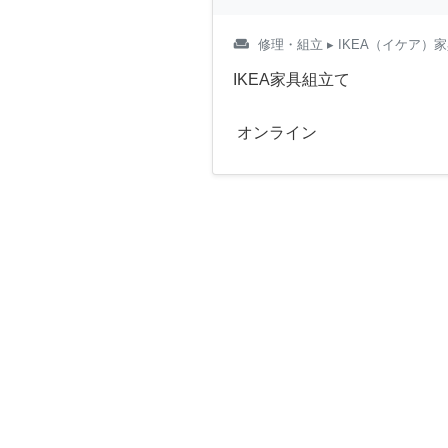
weekend
修理・組立
▸ IKEA（イケア）
IKEA家具組立て
オンライン