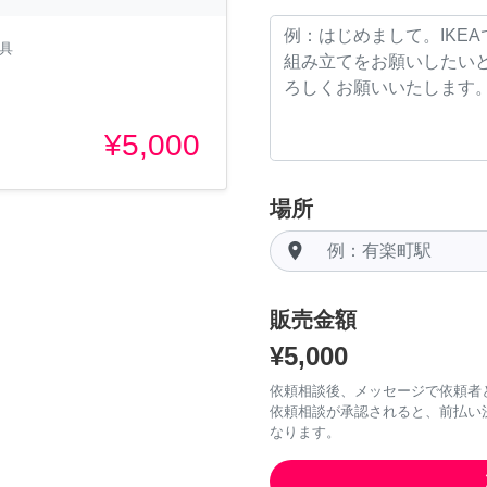
家具
¥5,000
場所
room
販売金額
¥5,000
依頼相談後、メッセージで依頼者
依頼相談が承認されると、前払い
なります。