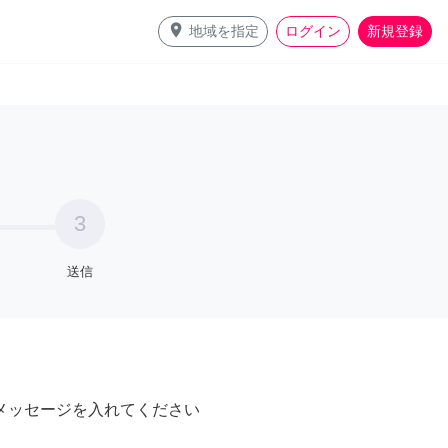
place
地域を指定
ログイン
新規登録
3
送信
メッセージを入れてください