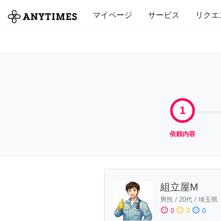
全て
修理・組立
家事
引っ越し
マイページ
サービス
リクエ
1
依頼内容
組立屋M
男性
/
20代
/
埼玉県
sentiment_satisfied
sentiment_neutral
sentiment_dissatisfied
0
0
0