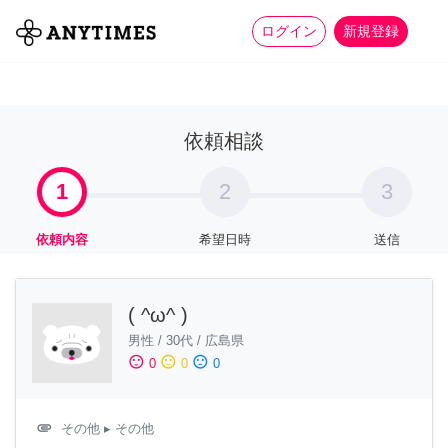
more_horiz
全て
修理・組立
家事
ログイン
新規登録
依頼相談
1
2
3
依頼内容
希望日時
送信
( ^ω^ )
男性
/
30代
/
広島県
sentiment_satisfied
sentiment_neutral
sentiment_dissatisfied
0
0
0
attachment
その他
▸ その他