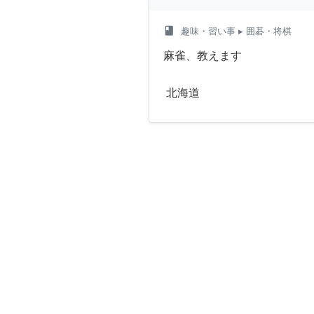
class
趣味・習い事
▸ 囲碁・将棋
麻雀、教えます
北海道