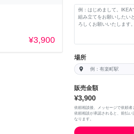
¥3,900
場所
room
販売金額
¥3,900
依頼相談後、メッセージで依頼者
依頼相談が承認されると、前払い
なります。