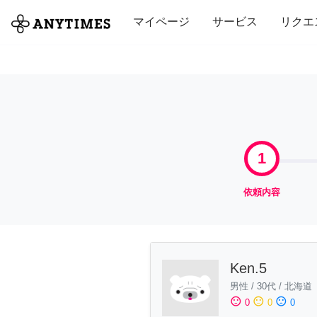
全て
修理・組立
家事
引っ越し
マイページ
サービス
リクエ
1
依頼内容
Ken.5
男性
/
30代
/
北海道
sentiment_satisfied
sentiment_neutral
sentiment_dissatisfied
0
0
0