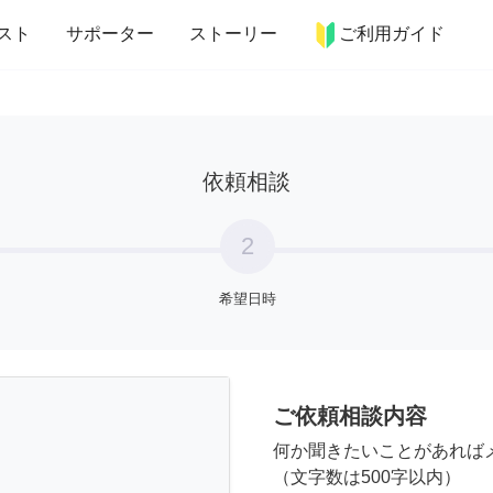
more_horiz
インテリア
趣味・習い事
ペット
料理
スト
サポーター
ストーリー
ご利用ガイド
依頼相談
2
希望日時
ご依頼相談内容
何か聞きたいことがあれば
（文字数は500字以内）