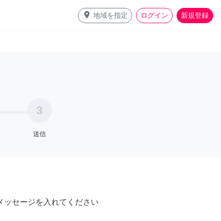
place
地域を指定
ログイン
新規登録
3
送信
メッセージを入れてください