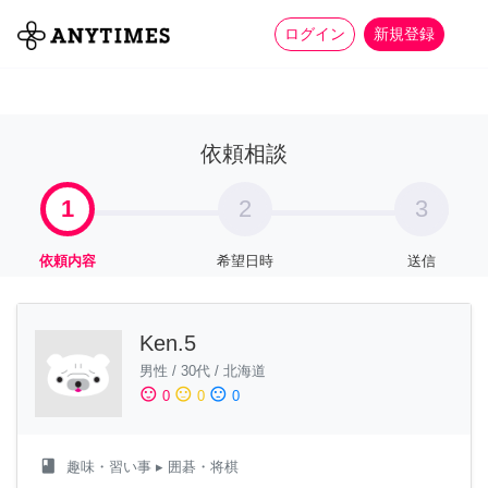
more_horiz
全て
修理・組立
家事
ログイン
新規登録
依頼相談
1
2
3
依頼内容
希望日時
送信
Ken.5
男性
/
30代
/
北海道
sentiment_satisfied
sentiment_neutral
sentiment_dissatisfied
0
0
0
class
趣味・習い事
▸ 囲碁・将棋