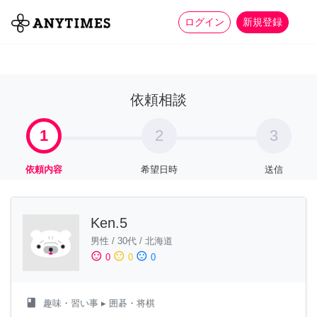
more_horiz
全て
修理・組立
家事
ログイン
新規登録
依頼相談
1
2
3
依頼内容
希望日時
送信
Ken.5
男性
/
30代
/
北海道
sentiment_satisfied
sentiment_neutral
sentiment_dissatisfied
0
0
0
class
趣味・習い事
▸ 囲碁・将棋