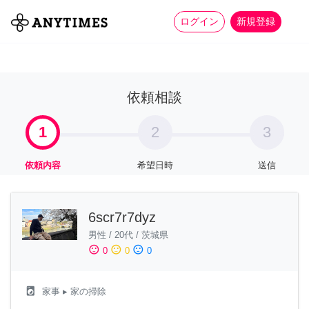
more_horiz
全て
修理・組立
家事
ログイン
新規登録
依頼相談
1
2
3
依頼内容
希望日時
送信
6scr7r7dyz
男性
/
20代
/
茨城県
sentiment_satisfied
sentiment_neutral
sentiment_dissatisfied
0
0
0
local_laundry_service
家事
▸ 家の掃除