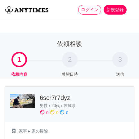
more_horiz
全て
修理・組立
家事
ログイン
新規登録
依頼相談
1
2
3
依頼内容
希望日時
送信
6scr7r7dyz
男性
/
20代
/
茨城県
sentiment_satisfied
sentiment_neutral
sentiment_dissatisfied
0
0
0
local_laundry_service
家事
▸ 家の掃除