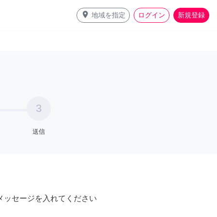
place
地域を指定
ログイン
新規登録
3
送信
メッセージを入れてください