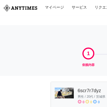
全て
修理・組立
家事
引っ越し
マイページ
サービス
リクエ
1
依頼内容
6scr7r7dyz
男性
/
20代
/
茨城県
sentiment_satisfied
sentiment_neutral
sentiment_dissatisfied
0
0
0