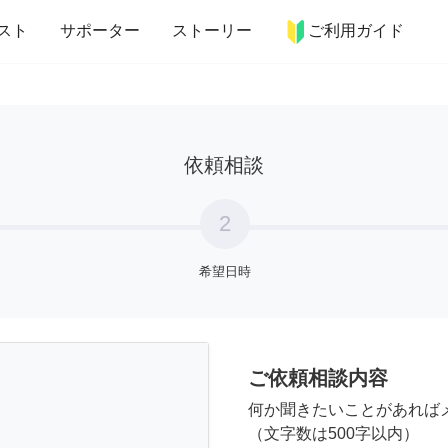
more_horiz
インテリア
趣味・習い事
ペット
料理
スト
サポーター
ストーリー
ご利用ガイド
依頼相談
2
希望日時
ご依頼相談内容
何か聞きたいことがあれば
（文字数は500字以内）