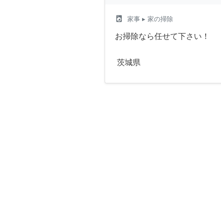
local_laundry_service
家事
▸ 家の掃除
お掃除なら任せて下さい！
茨城県