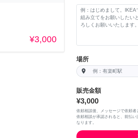
¥3,000
場所
room
販売金額
¥3,000
依頼相談後、メッセージで依頼者
依頼相談が承認されると、前払い
なります。