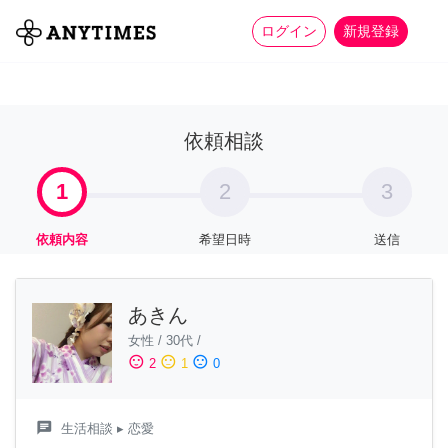
more_horiz
全て
修理・組立
家事
ログイン
新規登録
依頼相談
1
2
3
依頼内容
希望日時
送信
あきん
女性
/
30代
/
sentiment_satisfied
sentiment_neutral
sentiment_dissatisfied
2
1
0
chat
生活相談
▸ 恋愛