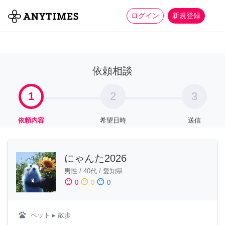
more_horiz
全て
修理・組立
家事
ログイン
新規登録
依頼相談
1
2
3
依頼内容
希望日時
送信
にゃんた2026
男性
/
40代
/
愛知県
sentiment_satisfied
sentiment_neutral
sentiment_dissatisfied
0
0
0
pets
ペット
▸ 散歩