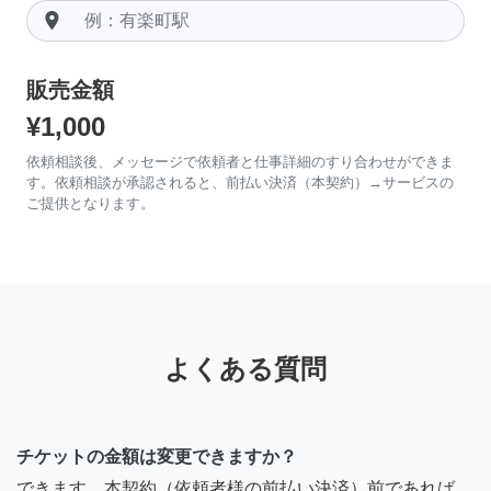
room
販売金額
¥1,000
依頼相談後、メッセージで依頼者と仕事詳細のすり合わせができま
す。依頼相談が承認されると、前払い決済（本契約）→サービスの
ご提供となります。
よくある質問
チケットの金額は変更できますか？
できます。本契約（依頼者様の前払い決済）前であれば、