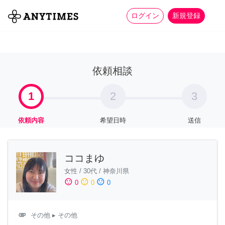
more_horiz
全て
修理・組立
家事
ログイン
新規登録
依頼相談
1
2
3
依頼内容
希望日時
送信
ココまゆ
女性
/
30代
/
神奈川県
sentiment_satisfied
sentiment_neutral
sentiment_dissatisfied
0
0
0
attachment
その他
▸ その他