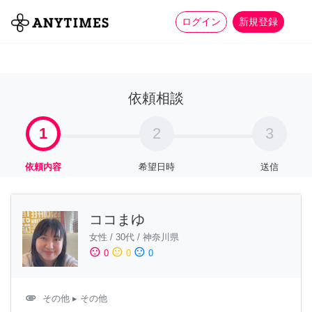
more_horiz
全て
修理・組立
家事
ログイン
新規登録
依頼相談
1
2
3
依頼内容
希望日時
送信
ココまゆ
女性
/
30代
/
神奈川県
sentiment_satisfied
sentiment_neutral
sentiment_dissatisfied
0
0
0
attachment
その他
▸ その他