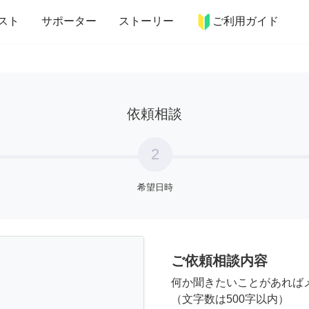
more_horiz
インテリア
趣味・習い事
ペット
料理
スト
サポーター
ストーリー
ご利用ガイド
依頼相談
2
希望日時
ご依頼相談内容
何か聞きたいことがあれば
（文字数は500字以内）