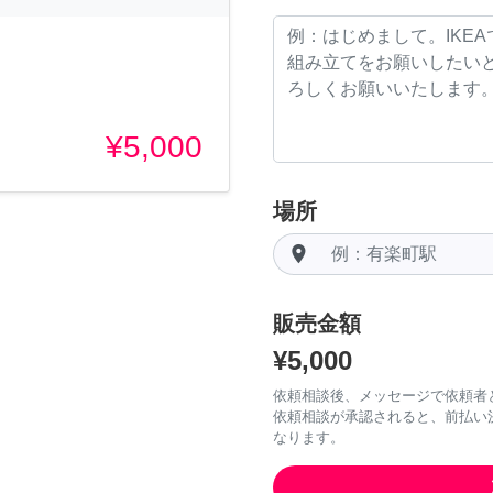
¥5,000
場所
room
販売金額
¥5,000
依頼相談後、メッセージで依頼者
依頼相談が承認されると、前払い
なります。