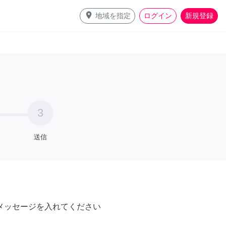
place
地域を指定
ログイン
新規登録
3
送信
メッセージを入れてください