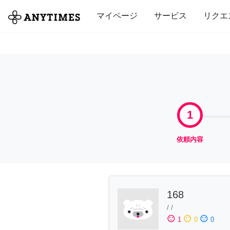
全て
修理・組立
家事
引っ越し
マイページ
サービス
リクエ
1
依頼内容
168
/
/
sentiment_satisfied
sentiment_neutral
sentiment_dissatisfied
1
0
0