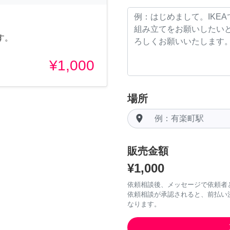
す。
¥1,000
場所
room
販売金額
¥1,000
依頼相談後、メッセージで依頼者
依頼相談が承認されると、前払い
なります。