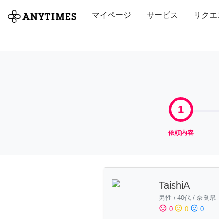
全て
修理・組立
家事
引っ越し
マイページ
サービス
リクエ
1
依頼内容
TaishiA
男性
/
40代
/
奈良県
sentiment_satisfied
sentiment_neutral
sentiment_dissatisfied
0
0
0