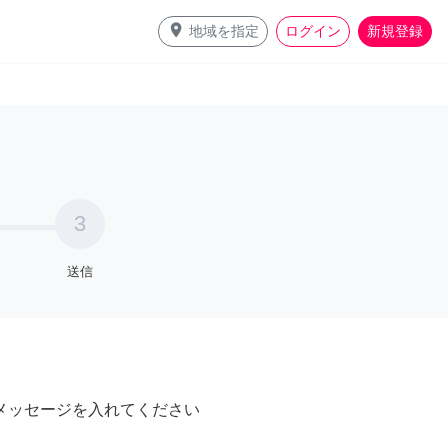
place
地域を指定
ログイン
新規登録
3
送信
メッセージを入れてください