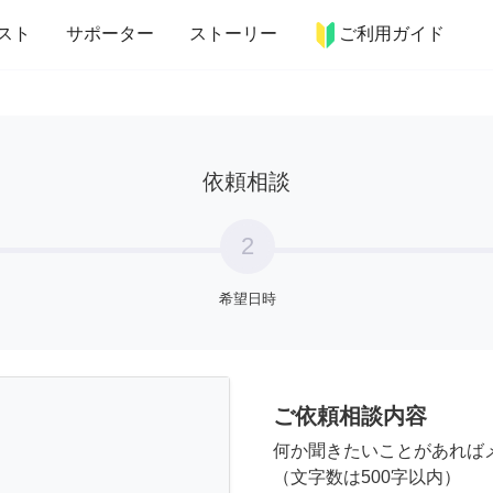
more_horiz
インテリア
趣味・習い事
ペット
料理
スト
サポーター
ストーリー
ご利用ガイド
依頼相談
2
希望日時
ご依頼相談内容
何か聞きたいことがあれば
（文字数は500字以内）