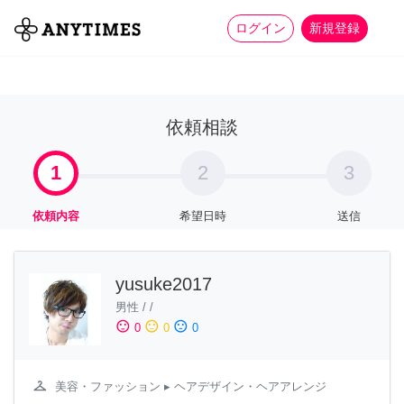
more_horiz
全て
修理・組立
家事
ログイン
新規登録
依頼相談
1
2
3
依頼内容
希望日時
送信
yusuke2017
男性
/
/
sentiment_satisfied
sentiment_neutral
sentiment_dissatisfied
0
0
0
checkroom
美容・ファッション
▸ ヘアデザイン・ヘアアレンジ