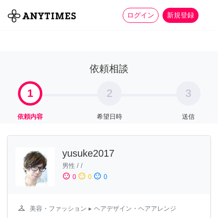
more_horiz
全て
修理・組立
家事
ログイン
新規登録
依頼相談
1
2
3
依頼内容
希望日時
送信
yusuke2017
男性
/
/
sentiment_satisfied
sentiment_neutral
sentiment_dissatisfied
0
0
0
checkroom
美容・ファッション
▸ ヘアデザイン・ヘアアレンジ