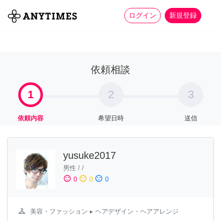
more_horiz
全て
修理・組立
家事
ログイン
新規登録
依頼相談
1
2
3
依頼内容
希望日時
送信
yusuke2017
男性
/
/
sentiment_satisfied
sentiment_neutral
sentiment_dissatisfied
0
0
0
checkroom
美容・ファッション
▸ ヘアデザイン・ヘアアレンジ