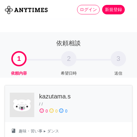
more_horiz
全て
修理・組立
家事
ログイン
新規登録
依頼相談
1
2
3
依頼内容
希望日時
送信
kazutama.s
/
/
sentiment_satisfied
sentiment_neutral
sentiment_dissatisfied
0
0
0
class
趣味・習い事
▸ ダンス