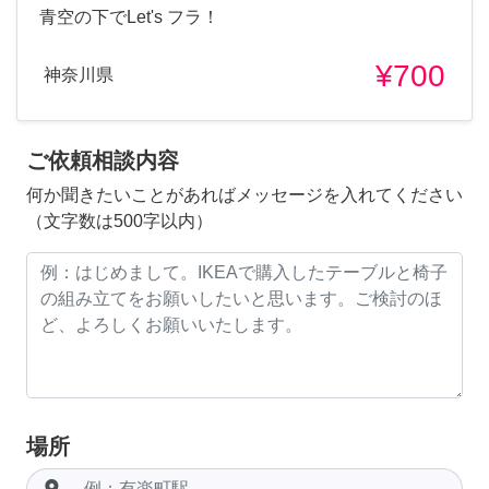
青空の下でLet's フラ！
¥700
神奈川県
ご依頼相談内容
何か聞きたいことがあればメッセージを入れてください
（文字数は500字以内）
場所
room