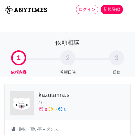
more_horiz
全て
修理・組立
家事
ログイン
新規登録
依頼相談
1
2
3
依頼内容
希望日時
送信
kazutama.s
/
/
sentiment_satisfied
sentiment_neutral
sentiment_dissatisfied
0
0
0
class
趣味・習い事
▸ ダンス