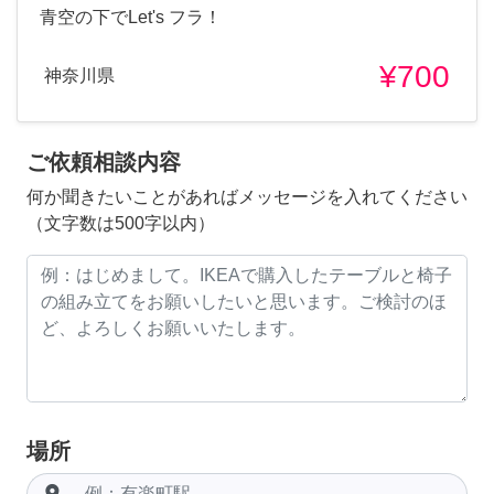
青空の下でLet's フラ！
¥700
神奈川県
ご依頼相談内容
何か聞きたいことがあればメッセージを入れてください
（文字数は500字以内）
場所
room