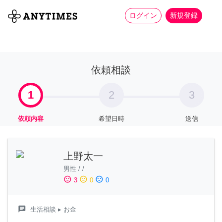
more_horiz
全て
修理・組立
家事
ログイン
新規登録
依頼相談
1
2
3
依頼内容
希望日時
送信
上野太一
男性
/
/
sentiment_satisfied
sentiment_neutral
sentiment_dissatisfied
3
0
0
chat
生活相談
▸ お金