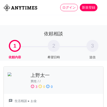
more_horiz
全て
修理・組立
家事
ログイン
新規登録
依頼相談
1
2
3
依頼内容
希望日時
送信
上野太一
男性
/
/
sentiment_satisfied
sentiment_neutral
sentiment_dissatisfied
3
0
0
chat
生活相談
▸ お金