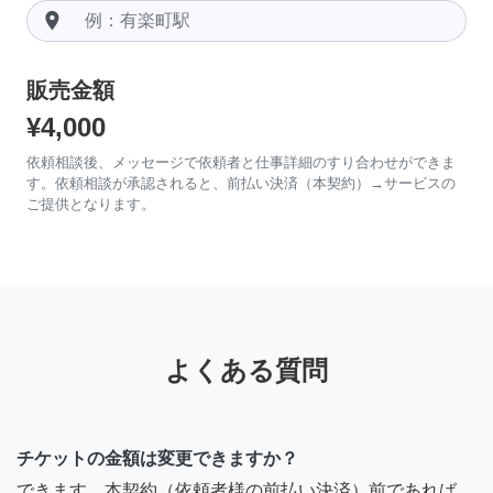
room
販売金額
¥4,000
依頼相談後、メッセージで依頼者と仕事詳細のすり合わせができま
す。依頼相談が承認されると、前払い決済（本契約）→サービスの
ご提供となります。
よくある質問
チケットの金額は変更できますか？
できます。本契約（依頼者様の前払い決済）前であれば、