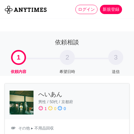
more_horiz
全て
修理・組立
家事
ログイン
新規登録
依頼相談
1
2
3
依頼内容
希望日時
送信
へいあん
男性
/
50代
/
京都府
sentiment_satisfied
sentiment_neutral
sentiment_dissatisfied
1
0
0
attachment
その他
▸ 不用品回収