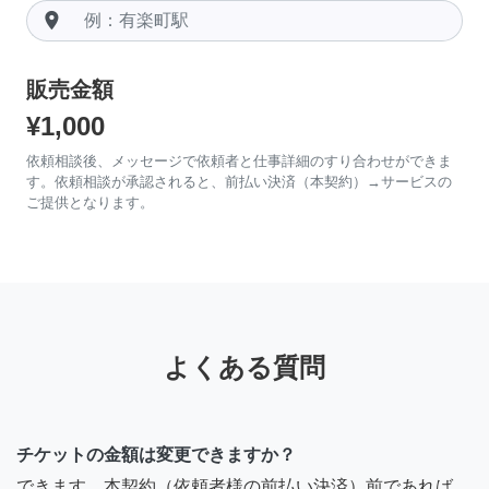
room
販売金額
¥1,000
依頼相談後、メッセージで依頼者と仕事詳細のすり合わせができま
す。依頼相談が承認されると、前払い決済（本契約）→サービスの
ご提供となります。
よくある質問
チケットの金額は変更できますか？
できます。本契約（依頼者様の前払い決済）前であれば、