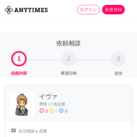
more_horiz
全て
修理・組立
家事
ログイン
新規登録
依頼相談
1
2
3
依頼内容
希望日時
送信
イヴァ
男性
/
/
埼玉県
sentiment_satisfied
sentiment_neutral
sentiment_dissatisfied
0
0
0
chat
生活相談
▸ 恋愛